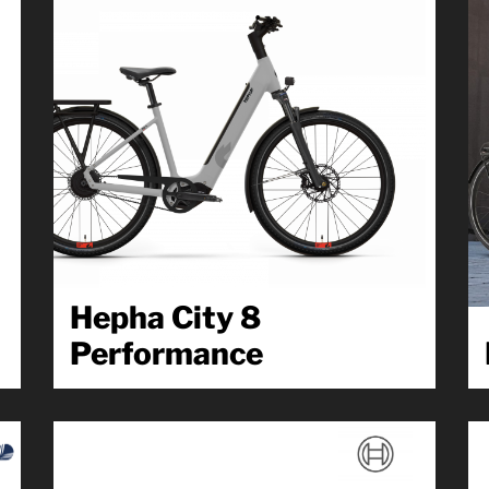
Hepha City 8
Performance
Starker Start. .. . Nexus-Schaltung, wartungsarmer
Zahnriemen und 600 Wh Akku – mit 100 Nm
Drehmoment für echten...