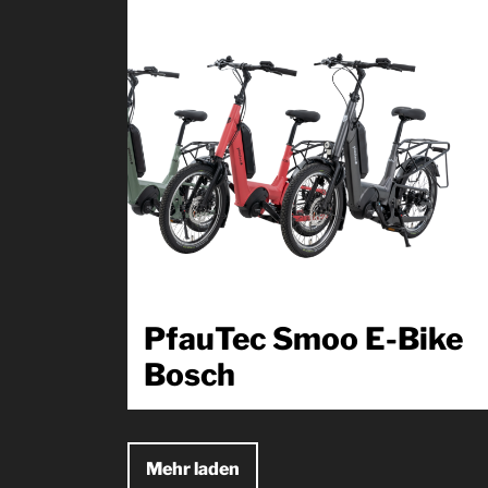
PfauTec Smoo E-Bike
Bosch
Das pfautec Smoo besticht auf den ersten Blick durc
die intelligente Rahmenkonstruktion mit großzügige
Platz...
Mehr laden