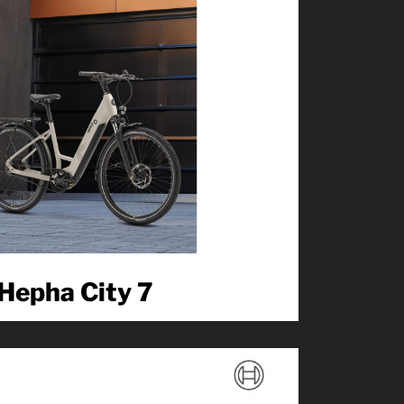
Hepha City 7
Das HEPHA City 7 Long Range kombiniert Komfort
und Effizienz: Tiefeinsteiger-Rahmen, Shimano Nexus
5-Gang-Nabenschaltung mit...