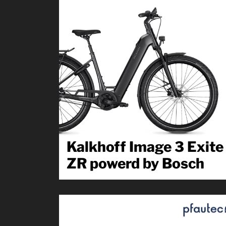
Kalkhoff Image 3 Exite
ZR powerd by Bosch
Mit einem Kalkhoff City E-Bike kannst du die Stadt in
ihrer ganzen Pracht erleben, ohne...
Produkt kennenlernen