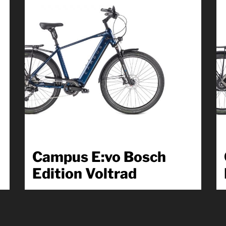
Produkt kennenlernen
Campus E:vo Bosch
Edition Voltrad
h
Unser modulares System verschafft Ihnen bei der
m
Konfiguration Ihres Wunschrades die maximale
Flexibilität. Was Sie...