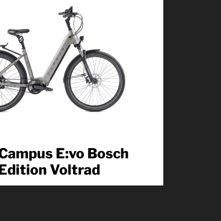
Produkt kennenlernen
Campus E:vo Bosch
Edition Voltrad
Unser modulares System verschafft Ihnen bei der
Konfiguration Ihres Wunschrades die maximale
Flexibilität. Was Sie...