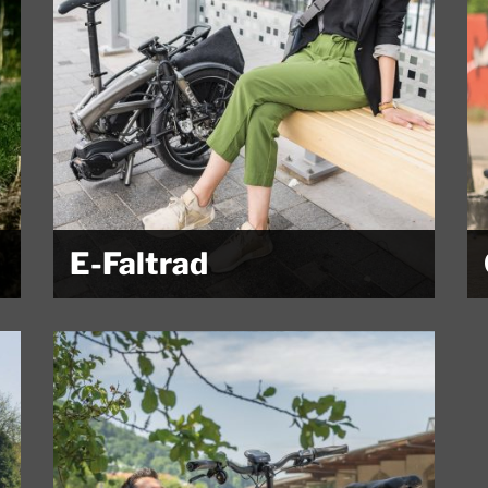
E-Faltrad
Der Begriff Klapprad müsste inzwischen längst
überholt sein. Faltrad wird...