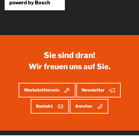
powerd by Bosch
Ehrliche Bikes. No-Bullshit-
Garantie. Airok ist ein
Versprechen. Ein Versprechen
für Fahrspaß. Dafür ist die
Erfahrung aus über 100...
Produkt
kennenlernen
Sie sind dran!
Wir freuen uns auf Sie.
Werkstatttermin
Newsletter
Kontakt
Anrufen