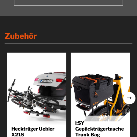
Alternative:
Zubehör
i:SY
Heckträger Uebler
Gepäckträgertasche
X21S
Trunk Bag