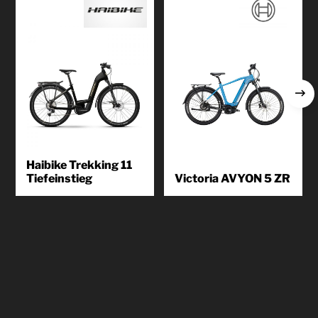
Haibike Trekking 11
Tiefeinstieg
Victoria AVYON 5 ZR
Entspannt und ohne Stau zur
Die Overlander-Bereifung sorgt
Arbeit fahren, in die Stadt zum
für Traktion, wo weniger
Einkaufen, eine kurze
profilierte Trekkingreifen an ihre
Feierabendrunde...
Grenzen stoßen. In
Kombination...
Produkt
kennenlernen
Produkt
kennenlernen