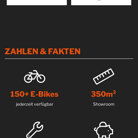
26-facher Testsieger
Gepäckträgertasche Trunk Bag
Kupplungsträger „Made in
Die Trunk Bag ist der ideale
Germany“ – mit 3 Jahren
Begleiter für die kleine Radtour
Garantie. X21 S und X31 S Die
oder den...
besten X-Fahrradträger,...
Produkt
kennenlernen
Produkt
kennenlernen
ZAHLEN & FAKTEN
150+ E-Bikes
350m²
jederzeit verfügbar
Showroom