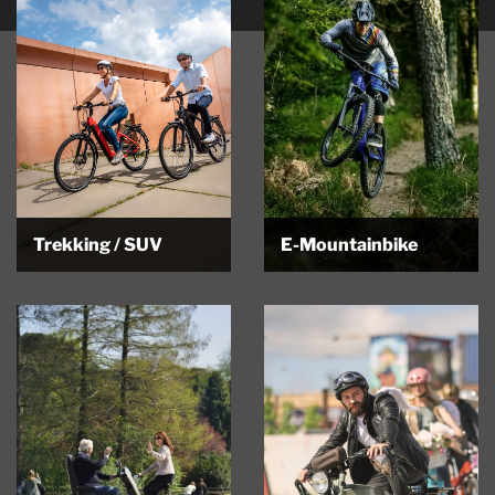
Trekking / SUV
E-Mountainbike
Trekking Für die Wege neben
E-Mountainbike Einzigartig,
den Wegen Bitte beachten Sie,…
Nervenkitzel,
abwechslungsreich,
bahnbrechende Technik, all das
ist eMTB.…