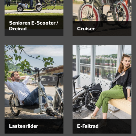
Senioren E-Scooter /
Dreirad
Cruiser
Seniorenmobile /
Cruiser Wenn die Vernunft etwas
Seniorenscooter / Dreirad Für
in den Hintergrund gerät, muss…
die Rückeroberung der
Lebensfreude.…
Lastenräder
E-Faltrad