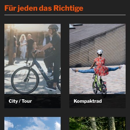
Für jeden das Richtige
City / Tour
Kompaktrad
City / Tour City E-Bikes Die
Kompakt Frisch - Frech - Frei So
moderne Mobilitätslösung
könnte man die…
Vorbei an…