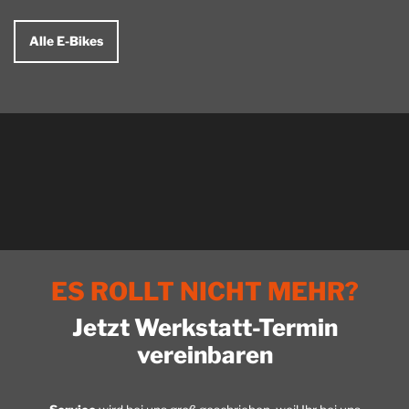
Lastenräder Sie transportieren
E-Faltrad Der Begriff Klapprad
Kinder, Einkäufe oder Kleidung
müsste inzwischen längst
für das angekündigte…
überholt sein. Faltrad…
Alle E-Bikes
ES ROLLT NICHT MEHR?
Jetzt Werkstatt-Termin
vereinbaren