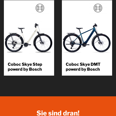
Coboc Skye Step
Coboc Skye DMT
powerd by Bosch
powerd by Bosch
Wo Kraft mit Eleganz
Wo Kraft mit Eleganz
verschmilzt und der Fahrspaß
verschmilzt und der Fahrspaß
nur einen Tritt entfernt liegt –
nur einen Tritt entfernt liegt –
dort...
dort...
Produkt
Produkt
kennenlernen
kennenlernen
Sie sind dran!