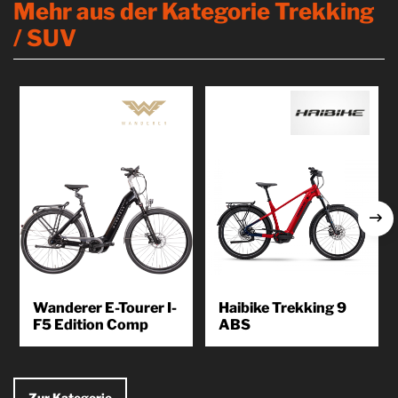
Mehr aus der Kategorie Trekking
/ SUV
Wanderer E-Tourer I-
Haibike Trekking 9
F5 Edition Comp
ABS
Der E-Tourer von Wanderer ist
Entspannt und ohne Stau zur
ein Tourenbike der
Arbeit fahren, in die Stadt zum
Spitzenklasse, das die starke
Einkaufen, eine kurze
Motorunterstützung des Bosch...
Feierabendrunde...
Zur Kategorie