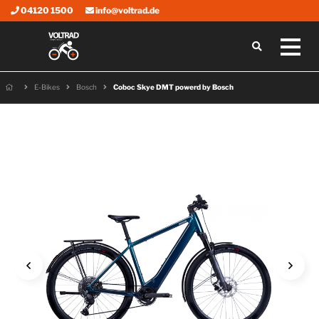
04120 1500
info@voltrad.de
E-Bikes
Bosch
Coboc Skye DMT powerd by Bosch