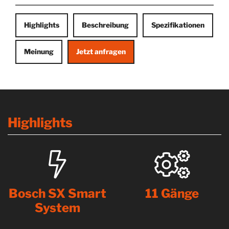
Highlights
Beschreibung
Spezifikationen
Meinung
Jetzt anfragen
Highlights
Bosch SX Smart
11 Gänge
System