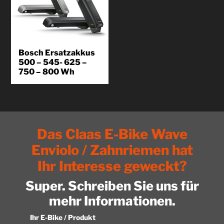
Bosch Ersatzakkus
500 – 545- 625 –
750 – 800 Wh
Als zertifizierter Bosch eBike
Expert können wir bei der Firma
Bosch orginal Powerpacks für
Sie...
Das Claas E-Bike Wave
Produkt
kennenlernen
Enviolo / Zahnriemen hat
Ihr Interesse geweckt?
Super. Schreiben Sie uns für
mehr Informationen.
Ihr E-Bike / Produkt