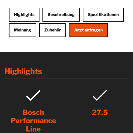
Highlights
Beschreibung
Spezifikationen
Meinung
Zubehör
Jetzt anfragen
Highlights
Bosch
27,5
Performance
Line