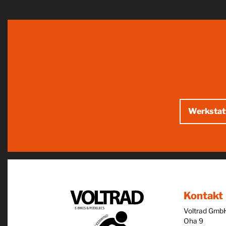
Werkstat
Kontakt
Voltrad Gmb
Oha 9