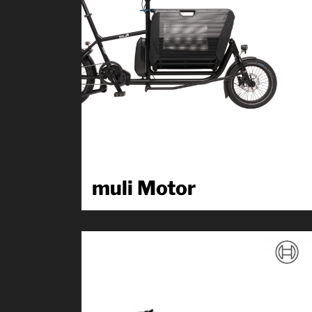
muli Motor
Wir denken muli ganzheitlich. Wir wollen nicht nur
Produkte für eine umwelt- und menschenfreundliche
Mobilität...
Produkt kennenlernen