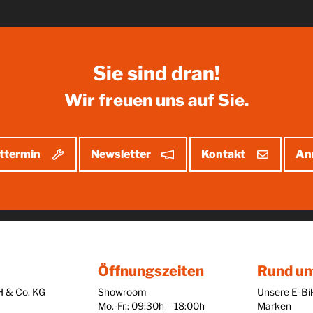
Sie sind dran!
Wir freuen uns auf Sie.
ttermin
Newsletter
Kontakt
An
Öffnungszeiten
Rund um
H & Co. KG
Showroom
Unsere E-Bi
Mo.-Fr.: 09:30h – 18:00h
Marken