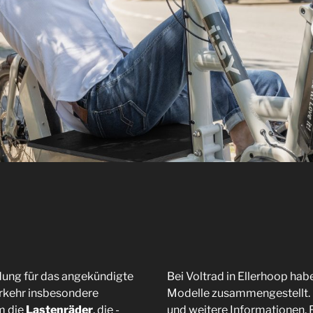
idung für das angekündigte
Bei Voltrad in Ellerhoop hab
erkehr insbesondere
Modelle zusammengestellt. B
um die
Lastenräder
, die -
und weitere Informationen. F