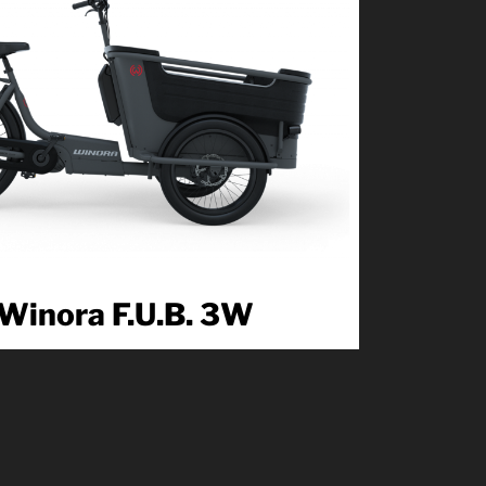
Winora F.U.B. 3W
Komfort ist König! So lautet das Motto des WINORA
F.U.B. 3W. Unser Famility Utility Bike mit...
Produkt kennenlernen