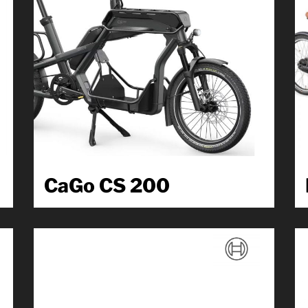
CaGo CS 200
Denn das einzigartige City Utility Vehicle bietet Platz
für einen Kindersitz, viel Stauraum für die...
Produkt kennenlernen