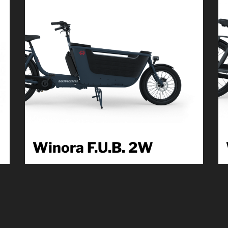
Winora F.U.B. 2W
Familienleben leicht gemacht – so lautet das Motto
e
des WINORA Family Utility Bikes F.U.B. 2W. Das...
Produkt kennenlernen