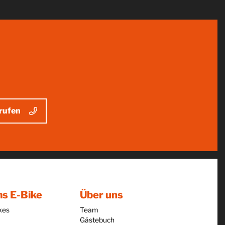
rufen
s E-Bike
Über uns
kes
Team
Gästebuch