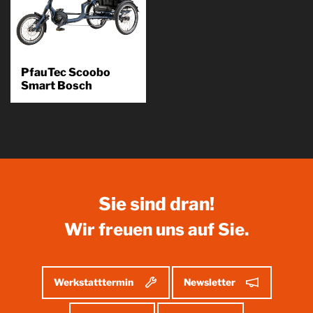
PfauTec Scoobo
Smart Bosch
Das Scoobo Smart kombiniert
komfortables und sportliches
Radfahren in allen Lebenslagen
und lässt Sie mühelos...
Produkt
kennenlernen
Sie sind dran!
Wir freuen uns auf Sie.
Werkstatttermin
Newsletter