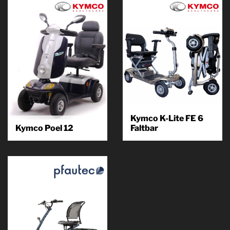
und Außenbereich konzipiert.
Leben lebenswert...
Er...
Produkt
kennenlernen
Produkt
kennenlernen
Kymco K-Lite FE 6
Kymco Poel 12
Faltbar
KYMCO, bekannt für seine
KYMCO, bekannt für seine
Technik-Affinität. Der Poel For
Technik-Affinität. Besonderes
You ist einer unser Klassiker,
Highlight: Das aufwendige
kompakt und komfortabel. Der...
Zusammenfalten oder
Auseinanderlegen eines
Scooters entfällt bei...
Produkt
kennenlernen
Produkt
kennenlernen