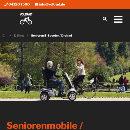
04120 1500
info@voltrad.de
E-Bikes
Senioren E-Scooter / Dreirad
Seniorenmobile /