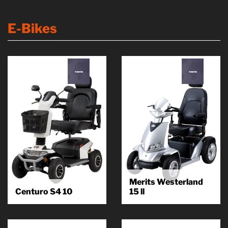
E-Bikes
Merits Westerland
Centuro S4 10
15 ll
Der zuverlässige Allrounder Das
Merits, bereits seit 1987 einer
leistungsstarke Elektromobil
der Top Hersteller für
CENTURO S4 ist für den Innen-
erstklassige Produkte die das