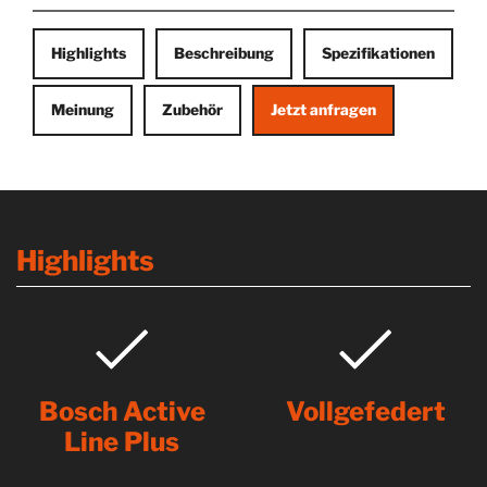
Highlights
Beschreibung
Spezifikationen
Meinung
Zubehör
Jetzt anfragen
Highlights
Bosch Active
Vollgefedert
Line Plus