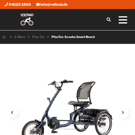
04120 1500
info@voltrad.de
E-Bikes
Pfau-Tec
PfauTec Scoobo Smart Bosch