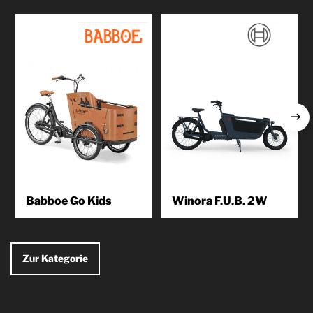
Babboe Go Kids
Winora F.U.B. 2W
...
Familienleben leicht gemacht –
so lautet das Motto des
WINORA Family Utility Bikes
Produkt
F.U.B. 2W. Das...
Zur Kategorie
kennenlernen
Produkt
kennenlernen