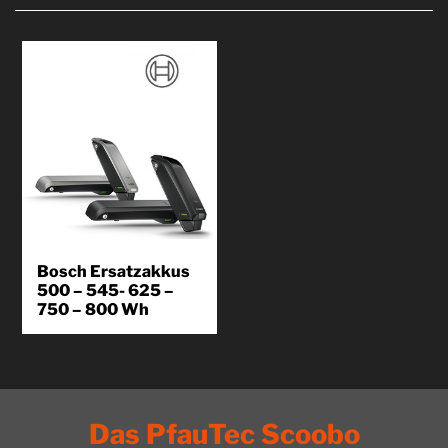
Bosch Ersatzakkus
500 – 545- 625 –
750 – 800 Wh
Als zertifizierter Bosch eBike
Expert können wir bei der Firma
Bosch orginal Powerpacks für
Sie...
Das PfauTec Scoobo
Produkt