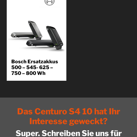
Bosch Ersatzakkus
500 – 545- 625 –
750 – 800 Wh
Als zertifizierter Bosch eBike
Expert können wir bei der Firma
Bosch orginal Powerpacks für
Sie...
Das Centuro S4 10 hat Ihr
Produkt
kennenlernen
Interesse geweckt?
Super. Schreiben Sie uns für