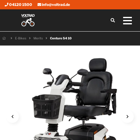
04120 1500
info@voltrad.de
E-Bikes
Merits
Centuro S4 10