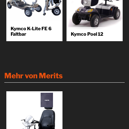
Kymco K-Lite FE 6
Faltbar
Kymco Poel 12
KYMCO, bekannt für seine
KYMCO, bekannt für seine
Technik-Affinität. Besonderes
Technik-Affinität. Der Poel For
Highlight: Das aufwendige
You ist einer unser Klassiker,
Zusammenfalten oder
kompakt und komfortabel. Der...
Auseinanderlegen eines
Scooters entfällt bei...
Produkt
Mehr von Merits
kennenlernen
Produkt
kennenlernen