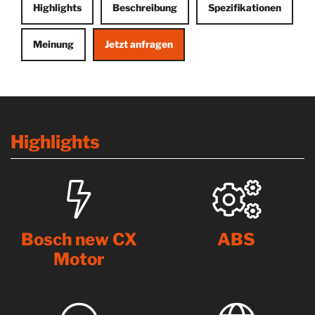
Highlights
Beschreibung
Spezifikationen
Meinung
Jetzt anfragen
Highlights
Bosch new CX
ABS
Motor