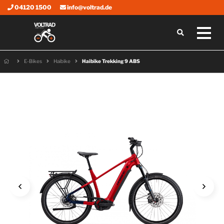
04120 1500
info@voltrad.de
E-Bikes
Haibike
Haibike Trekking 9 ABS