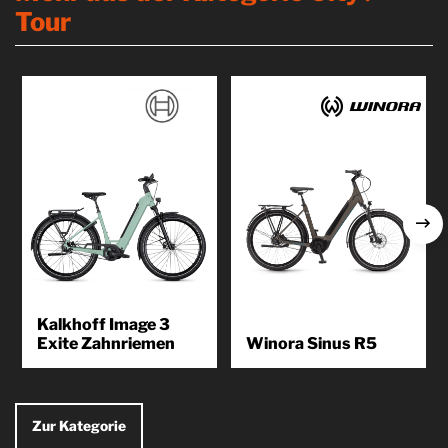
Tour
Kalkhoff Image 3
Exite Zahnriemen
Winora Sinus R5
Mit einem Kalkhoff City E-Bike
Das neue WINORA Sinus R5
kannst du die Stadt in ihrer
eBike ist ein vielseitiger
ganzen Pracht erleben, ohne...
Allrounder für den Weg zur
Arbeit,...
Zur Kategorie