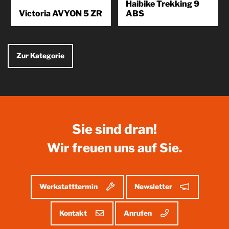
Haibike Trekking 9
Victoria AVYON 5 ZR
ABS
Die Overlander-Bereifung sorgt
Entspannt und ohne Stau zur
für Traktion, wo weniger
Arbeit fahren, in die Stadt zum
profilierte Trekkingreifen an ihre
Einkaufen, eine kurze
Grenzen stoßen. In
Feierabendrunde...
Zur Kategorie
Kombination...
Produkt
kennenlernen
Produkt
kennenlernen
Sie sind dran!
Wir freuen uns auf Sie.
Werkstatttermin
Newsletter
Kontakt
Anrufen