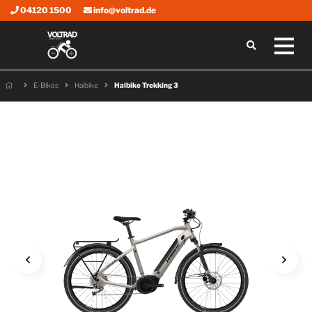
04120 1500
info@voltrad.de
E-Bikes
Haibike
Haibike Trekking 3