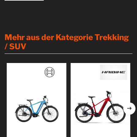
Produkt
kennenlernen
Produkt
kennenlernen
Mehr aus der Kategorie Trekking
/ SUV