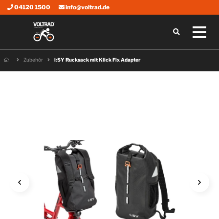
04120 1500
info@voltrad.de
Zubehör
i:SY Rucksack mit Klick Fix Adapter