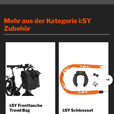
Mehr aus der Kategorie i:SY
Zubehör
i:SY Fronttasche
Travel Bag
i:SY Schlossset