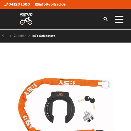
04120 1500
info@voltrad.de
Zubehör
i:SY Schlossset