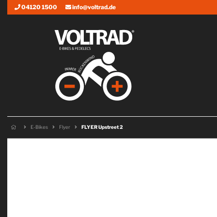
04120 1500
info@voltrad.de
E-Bikes
Flyer
FLYER Upstreet 2