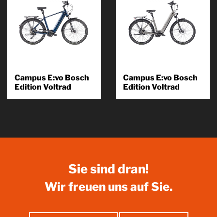
Campus E:vo Bosch
Campus E:vo Bosch
Edition Voltrad
Edition Voltrad
Unser modulares System
Unser modulares System
verschafft Ihnen bei der
verschafft Ihnen bei der
Konfiguration Ihres
Konfiguration Ihres
Wunschrades die maximale
Wunschrades die maximale
Flexibilität. Was Sie...
Flexibilität. Was Sie...
Produkt
Produkt
kennenlernen
kennenlernen
Sie sind dran!
Wir freuen uns auf Sie.